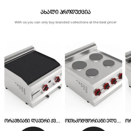
ახალი პროდუქცია
With us you can only buy branded collections at the best price!
A
ორავზიანი ლავური ქვის თუჯის გრილი CSA
ოთხკომფორიანი ელექტრო ქურა CSA