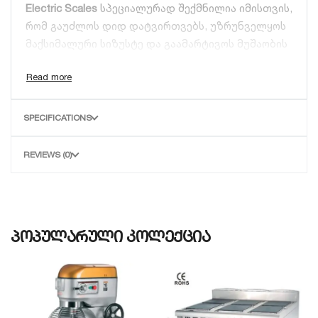
Electric Scales
სპეციალურად შექმნილია იმისთვის,
რომ გაუძლოს დიდ დატვირთვებს, უზრუნველყოს
მაქსიმალური სიზუსტე და გაამარტივოს მუშაობის
პროცესი ინტენსიური მოხმარების პირობებში.
მთავარი ტექნიკური უპირატესობები და
ფუნქციები:
SPECIFICATIONS
დიდი გამტარობა და სიზუსტე:
MSK-150S
მოდელი გათვლილია 150 კგ-მდე მაქსიმალურ
წონაზე. უახლესი თაობის შიდა სენსორები
REVIEWS (0)
უზრუნველყოფენ წონის მომენტალურ ასახვას
მინიმალური ცდომილებით, რაც კრიტიკულად
მნიშვნელოვანია პროდუქციის მიღება-
გაცემისას.
პოპულარული კოლექცია
მყარი, ვანდალმედეგი კონსტრუქცია:
სასწორის პლატფორმა დამზადებულია
მაღალი სიმტვრივის ლითონისგან, რომელიც
დაფარულია სპეციალური ანტიკოროზიული
შრეით. იგი მდგრადია დარტყმების,