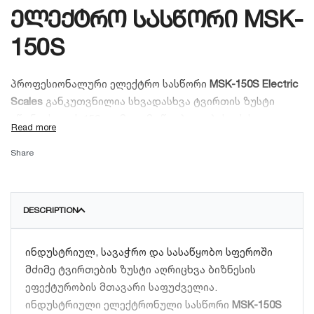
ელექტრო სასწორი MSK-
150S
პროფესიონალური ელექტრო სასწორი
MSK-150S Electric
Scales
განკუთვნილია სხვადასხვა ტვირთის ზუსტი
აწონვისთვის 150 კგ-მდე. მოწყობილობას აქვს
კომპაქტური, 40×30 სმ ზომის მყარი პლატფორმა და
გამოირჩევა მაღალი სიზუსტით, სადაც მაქსიმალური
Share
ცდომილება მხოლოდ 50 გრამს შეადგენს. მუშაობს
სტანდარტულ 220V/50Hz ელექტროქსელზე, რაც მას
იდეალურს ხდის საწყობების, მაღაზიებისა და
DESCRIPTION
საწარმოებისთვის.
ინდუსტრიულ, სავაჭრო და სასაწყობო სფეროში
მძიმე ტვირთების ზუსტი აღრიცხვა ბიზნესის
ეფექტურობის მთავარი საფუძველია.
ინდუსტრიული ელექტრონული სასწორი
MSK-150S