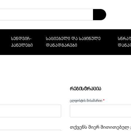
ს
სენდვიჩ-
საციებელი და საყინულე
სწრაფ
პანელები
დანადგარები
დანა
ᲠᲔᲒᲘᲡᲢᲠᲐᲪᲘᲐ
ᲔᲚᲤᲝᲡᲢᲘᲡ ᲛᲘᲡᲐᲛᲐᲠᲗᲘ
*
თქვენს მიერ მითითებულ