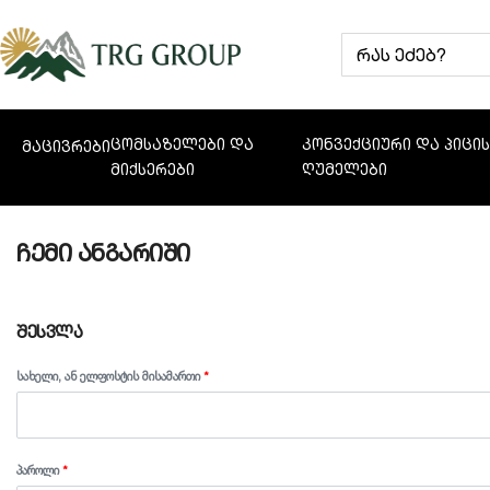
ცომსაზელები და
კონვექციური და პიცი
მაცივრები
მიქსერები
ღუმელები
ჩემი ანგარიში
ᲨᲔᲡᲕᲚᲐ
ᲡᲐᲮᲔᲚᲘ, ᲐᲜ ᲔᲚᲤᲝᲡᲢᲘᲡ ᲛᲘᲡᲐᲛᲐᲠᲗᲘ
*
ᲞᲐᲠᲝᲚᲘ
*