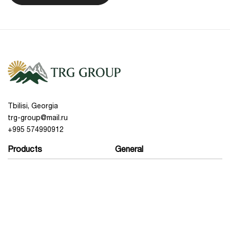
Add To Cart
დამზადებულია პრემიუმ კლასის უჟანგავი
ფოლადისგან, რომელიც ადვილად იწმინდება,
აკმაყოფილებს ჰიგიენურ სტანდარტებს და
Add To Cart
მდგრადია ნაკაწრების მიმართ.
სითბოს ზუსტი რეგულირება:
აღჭურვილია
კომფორტული მექანიკური რეგულატორით,
რომელიც გაძლევთ საშუალებას ზუსტად
აკონტროლოთ ალის ინტენსივობა და ცხობის
ტემპერატურა.
უსაფრთხოების სისტემა:
ჩაშენებული დამცავი
სარქველები უზრუნველყოფენ გაზის
Tbilisi, Georgia
მიწოდების სტაბილურობას და უსაფრთხო
trg-group@mail.ru
მუშაობას დატვირთულ სამზარეულოშიც კი.
+995 574990912
ტექნიკური მონაცემები
Products
General
პარამეტრი
Description
Discounts
About us