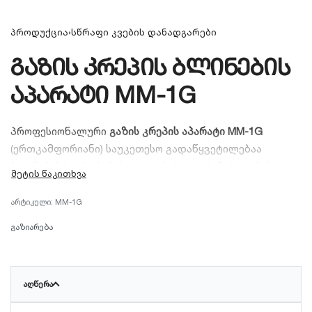
პროდუქცია
›
სწრაფი კვების დანადგარები
გაზის კრეპის ბლინების
აპარატი MM-1G
პროფესიონალური
გაზის კრეპის აპარატი MM-1G
(ერთკამფორიანი) საუკეთესო გადაწყვეტილებაა
ბლინების საცხობების, კაფეებისა და ქუჩის კვების
ობიექტებისთვის. აპარატის თუჯის ზედაპირი
უზრუნველყოფს სითბოს თანაბარ გადანაწილებას, რაც
MM-1G
საშუალებას გაძლევთ წამებში მოამზადოთ იდეალური
გაზიარება
ფორმისა და ტექსტურის მქონე, ოქროსფერი ფრანგული
კრეპები (ბლინები).
ᲐᲦᲬᲔᲠᲐ