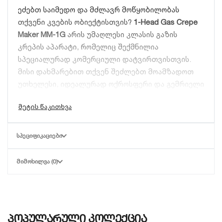
ეძებთ საიმედო და მძლავრ მოწყობილობას
თქვენი კვების ობიექტისთვის?
1-Head Gas Crepe
Maker MM-1G
არის უმაღლესი კლასის გაზის
კრეპის აპარატი, რომელიც შექმნილია
სპეციალურად კომერციული დატვირთვისთვის.
მისი დახმარებით თქვენ შეძლებთ მოამზადოთ
უთხელესი, იდეალურად ოქროსფერი და გემრიელი
ფრანგული კრეპები თუ ტრადიციული ბლინები
უმოკლეს დროში. გაზზე მომუშავე სისტემა
უზრუნველყოფს ეკონომიურობასა და
მობილურობას, რაც მას იდეალურს ხდის გარე
ᲡᲞᲔᲪᲘᲤᲘᲙᲐᲪᲘᲔᲑᲘ
კვების წერტილებისთვისაც (Food Trucks).
ᲛᲘᲛᲝᲮᲘᲚᲕᲐ (0)
თერმული ეფექტურობა და თუჯის
ზედაპირი
MM-1G მოდელის მთავარი უპირატესობა მისი
მაღალი ხარისხის თუჯის (Cast Iron) სამუშაო
პოპულარული კოლექცია