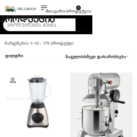
0
მთავარი
/
პროდუქცია
პროდუქცია
ᲜᲐᲩᲕᲔᲜᲔᲑᲘᲐ 1–12 - 175 ᲞᲠᲝᲓᲣᲥᲢᲘ
ფილტრი
ნაგულისხმევი დახარისხება