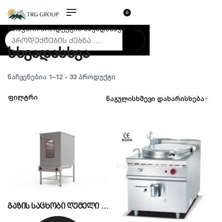
0
მთავარი
›
პროდუქცია
›
სხვადასხვა
სხვადასხვა
ᲜᲐᲩᲕᲔᲜᲔᲑᲘᲐ 1–12 - 33 ᲞᲠᲝᲓᲣᲥᲢᲘ
ფილტრი
ნაგულისხმევი დახარისხება
გაზის საცხობი ღუმელი 5-სართულიანი CSA