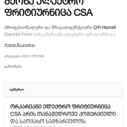
მქონე ელექტრო
ფრიტიურნიცა CSA
პროფესიონალური და მრავალფუნქციური
Çift Hazneli
Elektrikli Fritöz
(ორკამერიანი ელექტრო ფრიტიურნიცა)
იდეალური გადაწყვეტილებაა როგორც სახლისთვის, ისე
პატარა კაფე-ბარებისთვის. ორმაგი დამოუკიდებელი
კამერა საშუალებას გაძლევთ ერთდროულად,
KRCS.SFE.660
ერთმანეთისგან დამოუკიდებლად მოამზადოთ
გაზიარება
სხვადასხვა კერძი (მაგ. კარტოფილი ფრი და ქათმის
ფილე) გემოების შერევის გარეშე. აღჭურვილია
ტემპერატურის ზუსტი რეგულირების ფუნქციითა და
ᲐᲦᲬᲔᲠᲐ
ენერგოეფექტური სისტემით.
ორკარიანი ელექტრო ფრიტიურნიცა
CSA
არის თანამედროვე კომერციული
და საოჯახო სამზარეულოს