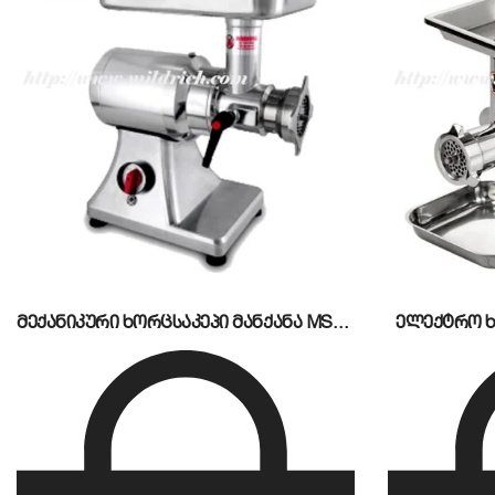
სიმძლავრე:
500W
ძაბვა/სიხშირე:
220V / 50Hz
ტევადობა:
6 ლიტრი
დანის მასალა:
უჟანგავი ფოლადი (S/S 304)
უსაფრთხოება:
გადახურებისგან დაცვის ფუნქცია
მექანიკური ხორცსაკეპი მანქანა MS32MD
ელექტრო ხ