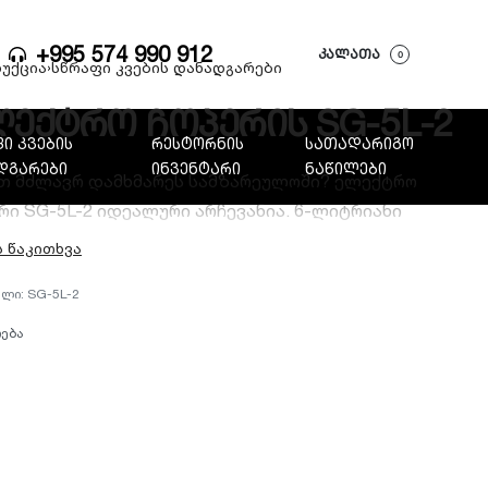
+995 574 990 912
ᲙᲐᲚᲐᲗᲐ
0
უქცია
›
სწრაფი კვების დანადგარები
ექტრო ჩოპერის SG-5L-2
ი კვების
რესტორნის
სათადარიგო
დგარები
ინვენტარი
ნაწილები
თ მძლავრ დამხმარეს სამზარეულოში? ელექტრო
რი SG-5L-2 იდეალური არჩევანია. 6-ლიტრიანი
ლობა, 500W სიმძლავრე და უჟანგავი ფოლადის
ბი ნებისმიერ პროდუქტს წამებში დააქუცმაცებს.
SG-5L-2
რება