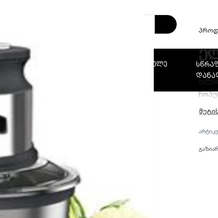
პროდ
ელ
ს
სენდვიჩ-
საციებელი და საყინულე
სწრაფ
პანელები
დანადგარები
დანა
ეძებ
ჩოპე
მოცუ
დანე
გაზია