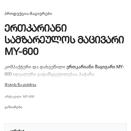
პროდუქცია
›
მაცივრები
ერთკარიანი
სამზარეულოს მაცივარი
MY-600
კომპაქტური და დახვეწილი
ერთკარიანი მაცივარი MY-
600
იდეალური გადაწყვეტილებაა პატარა
სამზარეულოების, ოფისებისა თუ აგარაკებისთვის.
გამოირჩევა დახვეწილი დიზაინით, დაბალი ხმაურის
დონითა და ელექტროენერგიის ეკონომიური
MY-600
მოხმარებით. მოწყობილია მოსახერხებელი
გაზიარება
სათავსოებითა და შიდა განათებით, რაც
უზრუნველყოფს პროდუქტების ხანგრძლივად და
უსაფრთხოდ შენახვას.
ᲐᲦᲬᲔᲠᲐ