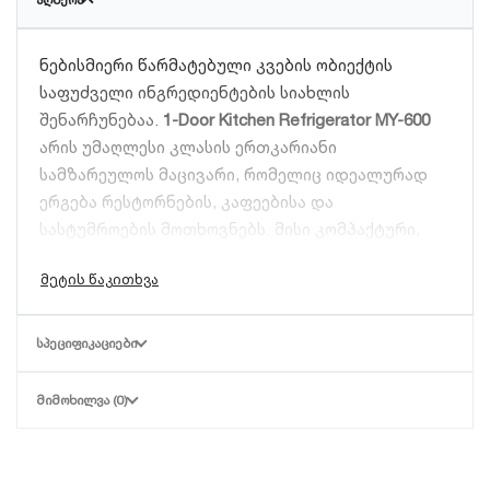
ნებისმიერი წარმატებული კვების ობიექტის
საფუძველი ინგრედიენტების სიახლის
შენარჩუნებაა.
1-Door Kitchen Refrigerator MY-600
არის უმაღლესი კლასის ერთკარიანი
სამზარეულოს მაცივარი, რომელიც იდეალურად
ერგება რესტორნების, კაფეებისა და
სასტუმროების მოთხოვნებს. მისი კომპაქტური,
მაგრამ ტევადი კონსტრუქცია საშუალებას
გაძლევთ ეფექტურად გამოიყენოთ სამზარეულოს
სივრცე და ამავდროულად ხელთ გქონდეთ ყველა
საჭირო პროდუქტი იდეალურ ტემპერატურაზე.
ᲡᲞᲔᲪᲘᲤᲘᲙᲐᲪᲘᲔᲑᲘ
რატომ არის 1-Door Kitchen Refrigerator
ᲛᲘᲛᲝᲮᲘᲚᲕᲐ (0)
MY-600 საუკეთესო არჩევანი?
კომერციული დატვირთვის პირობებში, სადაც