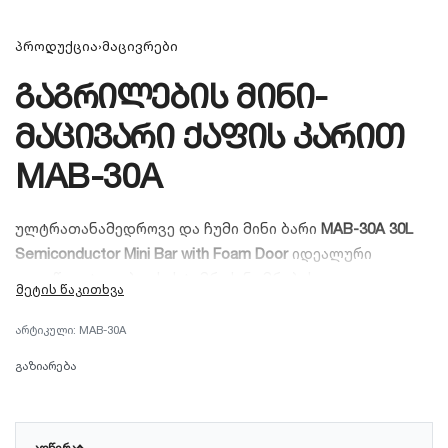
პროდუქცია
›
მაცივრები
გაგრილების მინი-
მაცივარი ქაფის კარით
MAB-30A
ულტრათანამედროვე და ჩუმი მინი ბარი
MAB-30A 30L
Semiconductor Mini Bar with Foam Door
იდეალური
გადაწყვეტილებაა სასტუმროს ნომრებისა და
ოფისებისთვის. ქაფით იზოლირებული კარი
უზრუნველყოფს მაქსიმალურ თერმოიზოლაციასა და
MAB-30A
ენერგოეფექტურობას.
გაზიარება
ᲐᲦᲬᲔᲠᲐ