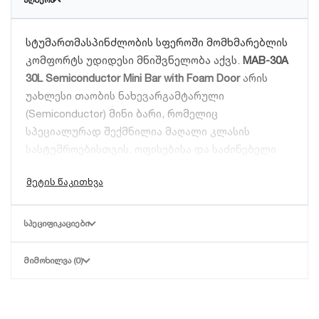
სტუმართმასპინძლობის სფეროში მომხმარებლის
კომფორტს უდიდესი მნიშვნელობა აქვს.
MAB-30A
30L Semiconductor Mini Bar with Foam Door
არის
უახლესი თაობის ნახევარგამტარული
(Semiconductor) მინი ბარი, რომელიც
სპეციალურად შექმნილია მაღალი კლასის
სასტუმროებისთვის, ოფისებისა და საძინებელი
ოთახებისთვის. მისი მთავარი უპირატესობა
აბსოლუტურად უხმაურო მუშაობის სისტემაა, რაც
თქვენს სტუმრებს მშვიდი და კომფორტული
ძილის გარანტიას აძლევს.
ᲡᲞᲔᲪᲘᲤᲘᲙᲐᲪᲘᲔᲑᲘ
რატომ უნდა აირჩიოთ MAB-30A 30L
ᲛᲘᲛᲝᲮᲘᲚᲕᲐ (0)
Semiconductor Mini Bar with Foam Door
მოდელი?