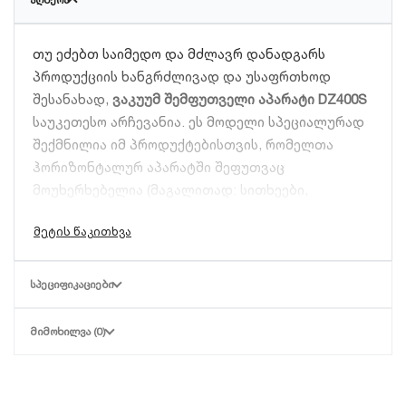
მწნილების, ხორცისა და ნახევარფაბრიკატების
შესანახად.
თუ ეძებთ საიმედო და მძლავრ დანადგარს
უპირატესობა:
ახანგრძლივებს პროდუქტის
პროდუქციის ხანგრძლივად და უსაფრთხოდ
შენახვის ვადას და უნარჩუნებს პირვანდელ სახეს.
შესანახად,
ვაკუუმ შემფუთველი აპარატი DZ400S
საუკეთესო არჩევანია. ეს მოდელი სპეციალურად
შექმნილია იმ პროდუქტებისთვის, რომელთა
ჰორიზონტალურ აპარატში შეფუთვაც
მოუხერხებელია (მაგალითად: სითხეები,
ფხვნილები, ვერტიკალურად ჩასალაგებელი
პროდუქტები).
მთავარი მახასიათებლები და უპირატესობები:
ᲡᲞᲔᲪᲘᲤᲘᲙᲐᲪᲘᲔᲑᲘ
მყარი და ჰიგიენური კონსტრუქცია:
აპარატის
კორპუსი დამზადებულია მაღალი ხარისხის
ᲛᲘᲛᲝᲮᲘᲚᲕᲐ (0)
უჟანგავი ფოლადისგან, რაც უზრუნველყოფს
ხანგრძლივ მუშაობას და მარტივად
იწმინდება კვების უსაფრთხოების
სტანდარტების შესაბამისად.