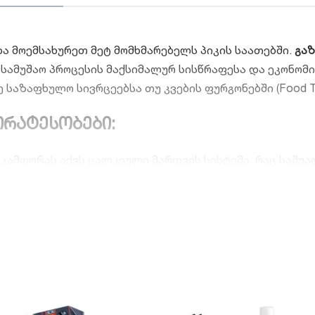
 მოემსახურეთ მეტ მომხმარებელს პიკის საათებში.
გაზ
მუშაო პროცესის მაქსიმალურ სისწრაფესა და ეკონომიურ
საზაფხულო სივრცეებსა თუ კვების ფურგონებში (Food Tr
ირატესობები:
ამფორას აქვს ცალკეული მართვის სისტემა, რაც საშუ
ვე ერთდროულად სხვადასხვა ტემპერატურაზე.
დაფარვა:
სპეციალური დამუშავების მქონე მყარი თუჯის
 გამოცხობას.
მთლიანად დამზადებულია მაღალი ხარისხის უჟანგავი ფოლ
არტივი წმენდის.