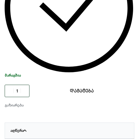
ᲛᲐᲠᲐᲒᲨᲘᲐ
დამატება
გაზიარება
ᲐᲦᲬᲔᲠᲐ