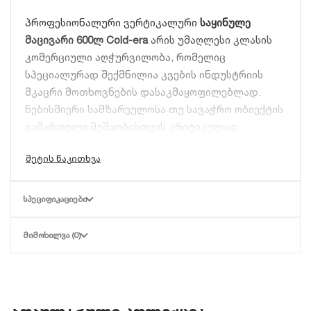
პროფესიონალური ვერტიკალური
საყინულე
მაცივარი 600ლ Cold-era
არის უმაღლესი კლასის
კომერციული აღჭურვილობა, რომელიც
სპეციალურად შექმნილია კვების ინდუსტრიის
მკაცრი მოთხოვნების დასაკმაყოფილებლად.
ნებისმიერი სამზარეულოსა თუ სავაჭრო ობიექტის
გამართული მუშაობისთვის კრიტიკულად
მნიშვნელოვანია ნედლეულისა და პროდუქტების
სწორი თერმული რეჟიმის შენარჩუნება. Cold-era-ს
600-ლიტრიანი მოდელი გთავაზობთ მაქსიმალურ
ტევადობას, კომპაქტურ სამუშაო გეგმარებასა და
ᲡᲞᲔᲪᲘᲤᲘᲙᲐᲪᲘᲔᲑᲘ
ტემპერატურის აბსოლუტურ სტაბილურობას, რაც
პროდუქტის ხარისხისა და სიახლის გარანტიაა.
ᲛᲘᲛᲝᲮᲘᲚᲕᲐ (0)
ენერგოეფექტურობა და მძლავრი
გაგრილების სისტემა: