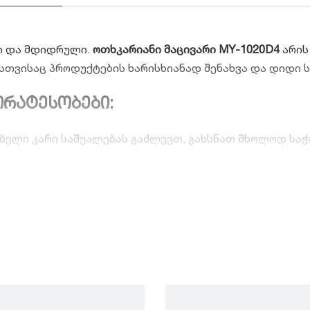
ი და მდიდრული.
ოთხკარიანი მაცივარი MY-1020D4
არის
სთვისაც პროდუქტების ხარისხიანად შენახვა და დიდი ს
ირატესობები:
ელი კარი საშუალებას გაძლევთ, გახსნათ მხოლოდ საჭირ
ლით დნობის დამღლელი პროცესი. სისტემა ავტომატურა
ები, სპეციალური უჯრები ხილისა და ბოსტნეულისთვის 
ვებთ.
ლეი საშუალებას გაძლევთ, ერთი შეხებით ზუსტად დაარ