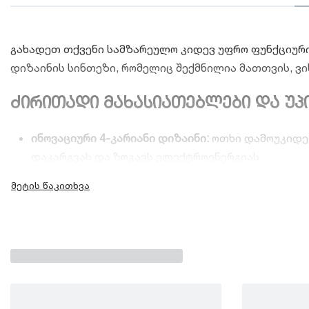
გახადეთ თქვენი სამზარეულო კიდევ უფრო ფუნქციურ
დიზაინის სინთეზი, რომელიც შექმნილია მათთვის, ვი
ძირითადი მახასიათებლები და უპ
ინოვაციური 4-კარიანი დიზაინი:
ოთხი დამოუკიდებ
დაკარგვას და ზოგავს ელექტროენერგიას.
No Frost (მშრალი გაყინვა):
დაივიწყეთ ყინულის ხე
წარმოქმნას.
ჭკვიანი ზონირება და ტევადობა:
მოცულობითი თარო
ჭურჭლისა თუ პროდუქტის განთავსებას გაგიმარტი
ელეგანტური სენსორული მართვა:
კერძო LED დისპ