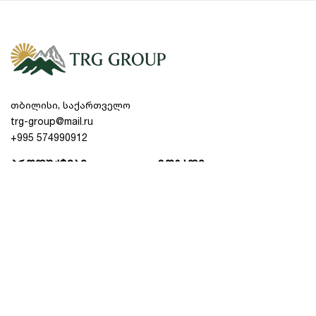
ავტომატური სისტემა. თუ ცეცხლი
მოულოდნელად ჩაქრება, გაზის მიწოდება
მომენტალურად წყდება.
როგორ შევარჩიოთ ორსანთლიანი
გაზქურა სწორად?
თბილისი, საქართველო
შერჩევის პროცესში ყურადღება უნდა მიაქციოთ
trg-group@mail.ru
როგორც სანთლების (კომფორების) სიმძლავრეს,
+995 574990912
ისე მართვის ტიპს. სასურველია, მოდელს ჰქონდეს
პროდუქტები
ზოგადი
სხვადასხვა ზომის სანთლები — ერთი შედარებით
დიდი და მძლავრი სწრაფი მომზადებისთვის,
ფასდაკლებები
ჩვენს შესახებ
ხოლო მეორე მცირე ზომის — ნელი
დუღილისთვის. ასევე, მნიშვნელოვანი ფაქტორია
ბლოგი
კონტაქტი
თუჯის გისოსები, რომლებიც მყარად აფიქსირებენ
დაბრუნება & გადაცვლა
ნებისმიერი ზომის ქვაბსა თუ ტაფას და არ
კონფიდენციალურობის
სრიალებენ ზედაპირზე.
პოლიტიკა
წესები და პირობები
მოწყობილობის მოვლა საოცრად მარტივია.