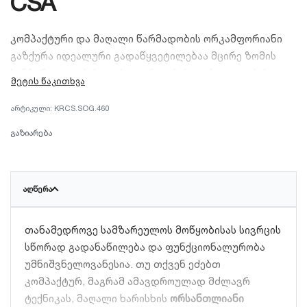
CSA
კომპაქტური და მაღალი წარმადობის ორკამფორიანი
გაზქურა იდეალური გადაწყვეტილებაა მცირე ზომის
სამზარეულოებისთვის, აგარაკებისთვის, კაფეებისა და
სწრაფი კვების ობიექტებისთვის. იგი დამზადებულია
გამძლე, მაღალი ხარისხის მასალისგან, ხასიათდება
KRCS.SOG.460
დახვეწილი დიზაინით, ენერგოეფექტურობითა და
გაზიარება
მართვის მარტივი მექანიზმით. მოწყობილობა
უზრუნველყოფს საკვების სწრაფად მომზადებას და
იკავებს მინიმალურ სივრცეს სამუშაო ზედაპირზე.
ᲐᲦᲬᲔᲠᲐ
თანამედროვე სამზარეულოს მოწყობისას სივრცის
სწორად გადანაწილება და ფუნქციონალურობა
უმნიშვნელოვანესია. თუ თქვენ ეძებთ
კომპაქტურ, მაგრამ ამავდროულად მძლავრ
ტექნიკას, მაღალი ხარისხის
ორსანთლიანი