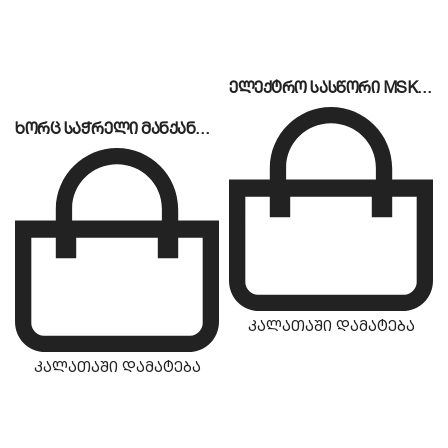
WordPress-ში მონიშნეთ ეს სიტყვები და დაადეთ
შიდა ლინკი თქვენივე საიტის კატალოგის
გვერდზე)
, აღმოაჩენთ, რომ თანამედროვე
მოდელები გამოირჩევა შემდეგი
ელექტრო სასწორი MSK-40S
მახასიათებლებით:
ხორც საჭრელი მანქანა 250ES-10
ერგონომიული დიზაინი:
იკავებს
სტანდარტულ გაზქურაზე ორჯერ ნაკლებ
ადგილს, რაც საშუალებას გაძლევთ
თავისუფალი სივრცე სხვა საჭირო
ნივთებისთვის გამოიყენოთ.
ზედაპირის გამძლე მასალა:
ძირითადად
ხელმისაწვდომია მაღალი ხარისხის უჟანგავი
კალათაში დამატება
ფოლადის ან ნაწრთობი შუშის ზედაპირით,
რომლებიც მდგრადია ნაკაწრების მიმართ და
კალათაში დამატება
უძლებს მაღალ ტემპერატურას.
უსაფრთხოების სისტემა (Gas Control):
უმეტეს
მოდელს გააჩნია გაზის გაჟონვისგან დამცავი