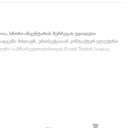
ლია, სწორი ინვენტარის შერჩევას უდიდესი
 წარმოადგენს მძლავრ, ერთსექციიან კონტაქტურ ელექტრო
ური სამზარეულოებისთვის (Food Trucks), სადაც
იტა მთლიანად ზოლიანია. მძიმე თუჯის კონსტრუქცია
 უზრუნველყოფს კლასიკური, მადისაღმძვრელად
რატი იკავებს მინიმალურ ადგილს სამუშაო მაგიდასა
ნინის ან რამდენიმე ტოსტის ერთდროულად