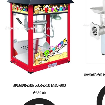
ზუსტი თერმოსტატული რეგულირება:
მექანიკური თ
შუქდიოდური ინდიკატორები აჩვენებენ მოწყობილო
მდგრადი კორპუსი და მარტივი მოვლა:
აპარატის გა
რომ დანადგარი გაუძლებს ხანგრძლივ ექსპლუატაც
ნამცეცებს აგროვებს, რაც წმენდის პროცესს მაქსი
რატომ არის MT-811E საუკეთესო ინვესტი
ეს
კომპაქტური პანინის გრილი
გამოირჩევა ენერგოეფე
დროს და ზრდის კლიენტების მომსახურების სისწრაფე
და სამუშაო პროცესს სრულად უსაფრთხოს ხდის.
ელექტრო ხ
პოპკორნის აპარატი MJC-803
₾
650.00