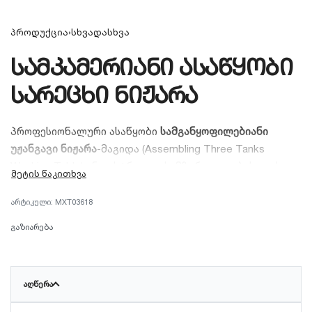
პროდუქცია
›
სხვადასხვა
სამკამერიანი ასაწყობი
სარეცხი ნიჟარა
პროფესიონალური ასაწყობი
სამგანყოფილებიანი
უჟანგავი ნიჟარა
-მაგიდა (Assembling Three Tanks
Washing Table) ინდუსტრიული სამზარეულოებისთვის.
დამზადებულია უმაღლესი ხარისხის უჟანგავი
ფოლადისგან, ხასიათდება ღრმა ავზებით, მყარი
MXT03618
დასაშლელი კონსტრუქციითა და მარტივი
გაზიარება
ტრანსპორტირებით.
ᲐᲦᲬᲔᲠᲐ