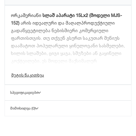
ორკამერიანი
სლაშ აპარატი 15Lx2 (მოდელი MJS-
152)
არის იდეალური და მაღალპროდუქტიული
გადაწყვეტილება ნებისმიერი კომერციული
ფართისთვის. თუ თქვენ გსურთ საკუთარ მენიუს
დაამატოთ პოპულარული ყინულოვანი სასმელები,
ხილის სლაშები, ცივი ყავა, სმუზები ან გაყინული
კოქტეილები, ეს მოდელი მაქსიმალურ
სტაბილურობასა და სისწრაფეს შემოგთავაზებთ.
აპარატის დახვეწილი დიზაინი და გამჭვირვალე
კონტეინერები იზიდავს მომხმარებლის
ყურადღებას, რაც პირდაპირ აისახება გაყიდვების
ᲡᲞᲔᲪᲘᲤᲘᲙᲐᲪᲘᲔᲑᲘ
ზრდაზე.
ᲛᲘᲛᲝᲮᲘᲚᲕᲐ (0)
რატომ უნდა აირჩიოთ მოდელი MJS-
152?
ეს მოდელი სპეციალურად შექმნილია მაღალი