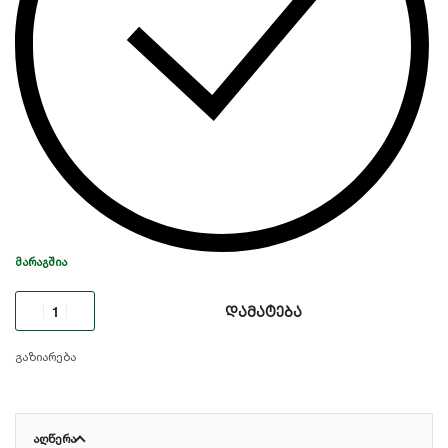
ᲛᲐᲠᲐᲒᲨᲘᲐ
დამატება
გაზიარება
ᲐᲦᲬᲔᲠᲐ