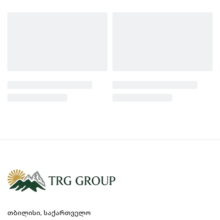
გადახურდება.
პრემიუმ მასალები და გამძლეობა:
ქვაბი,
სპირალური საზელი და დამცავი ბადე
დამზადებულია უმაღლესი ხარისხის უჟანგავი
ფოლადისგან, რაც უზრუნველყოფს
ხანგრძლივ ექსპლუატაციას და მარტივ
ჰიგიენურ წმენდას.
უსაფრთხოების მოწინავე სისტემა:
მოწყობილობა აღჭურვილია დამცავი
გისოსითა და გადაუდებელი გაჩერების
ელექტრო ცომსაზელი მიქსერი HS200
Mildrchia
(Emergency Stop) ღილაკით, რაც
საკონდიტრო მიქსერი B7LE-Cake
მაქსიმალურად იცავს პერსონალს მუშაობის
პროცესში.