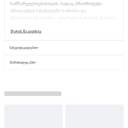
სამზარეულოებისთვის, სადაც პრიორიტეტი
პროდუქტის სტაბილური ხარისხი და
ენერგოეფექტურობაა. ციფრული მართვის პანელი
საშუალებას გაძლევთ მაქსიმალური სიზუსტით
დააყენოთ ცხობის რეჟიმი.
ძირითადი მახასიათებლები და
ᲡᲞᲔᲪᲘᲤᲘᲙᲐᲪᲘᲔᲑᲘ
ტევადობა
ᲛᲘᲛᲝᲮᲘᲚᲕᲐ (0)
ეს მოდელი გამოირჩევა კომპაქტურობითა და
მაღალი წარმადობით:
ტევადობა:
ერთსართულიანი კონსტრუქცია
იტევს 4 ცალ 30 სმ დიამეტრის (Ø 30სმ) პიცას,
პოპულარული კოლექცია
რაც უზრუნველყოფს შეკვეთების სწრაფ
შესრულებას.
ციფრული კონტროლი:
თანამედროვე
დისპლეი და სენსორები ზედა და ქვედა
ტემპერატურის დამოუკიდებლად