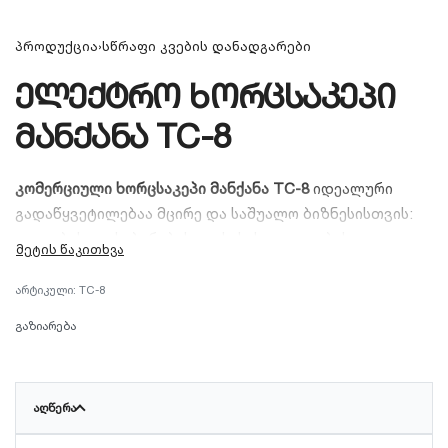
პროდუქცია
›
სწრაფი კვების დანადგარები
ელექტრო ხორცსაკეპი
მანქანა TC-8
კომერციული ხორცსაკეპი მანქანა TC-8
იდეალური
გადაწყვეტილებაა მცირე და საშუალო ბიზნესისთვის:
კაფეებისთვის, ბარებისთვის, სასადილოებისა და
საოჯახო სასტუმროებისთვის. მისი მთავარი
უპირატესობა სრულად უჟანგავი ფოლადის (
Stainless
TC-8
Steel
) პრემიუმ კორპუსია, რაც უზრუნველყოფს
გაზიარება
ხანგრძლივ ექსპლუატაციას და აკმაყოფილებს
ჰიგიენის უმაღლეს სტანდარტებს.
ეს მოდელი სპეციალურად შექმნილია იმ
ᲐᲦᲬᲔᲠᲐ
სამზარეულოებისთვის, სადაც მნიშვნელოვანია