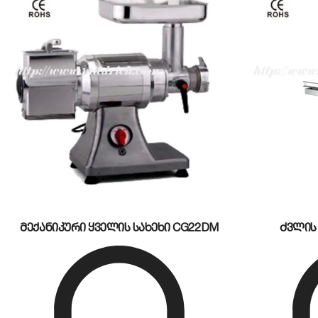
კომერციულ სამზარეულოში დრო და ეფექტურობა უმთა
სპილენძის ძრავით, რაც მას საშუალებას აძლევს შეუ
ეს მოდელი გამოირჩევა შემდეგი უპირატესობებით:
მაღალი წარმადობა:
აპარატს შეუძლია საათში
220
გამძლე კონსტრუქცია:
მისი საერთო წონა დაახლოე
ვიბრაციას მუშაობისას.
სტაბილური ბრუნვა:
ოპტიმიზირებული გადაცემათა
ინარჩუნებს ხორცის სტრუქტურას.
მექანიკური ყველის სახეხი CG22DM
ძვლის