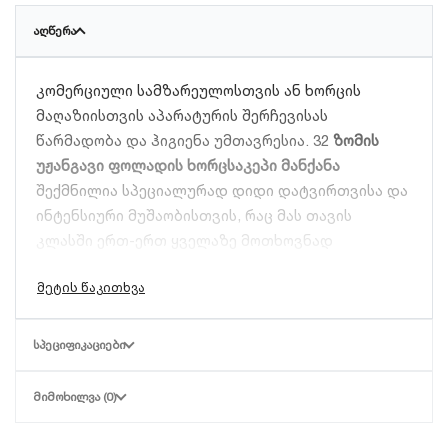
ᲐᲦᲬᲔᲠᲐ
კომერციული სამზარეულოსთვის ან ხორცის
მაღაზიისთვის აპარატურის შერჩევისას
წარმადობა და ჰიგიენა უმთავრესია. 32
ზომის
უჟანგავი ფოლადის ხორცსაკეპი მანქანა
შექმნილია სპეციალურად დიდი დატვირთვისა და
ინტენსიური მუშაობისთვის, რაც მას თავის
კლასში ერთ-ერთ ყველაზე მოთხოვნად
მოდელად აქცევს.
მთავარი მახასიათებლები და უპირატესობები:
ᲡᲞᲔᲪᲘᲤᲘᲙᲐᲪᲘᲔᲑᲘ
№32 ინდუსტრიული ზომა:
დიდი ზომის
სამუშაო ყელი და მძლავრი გადაცემათა
ᲛᲘᲛᲝᲮᲘᲚᲕᲐ (0)
კოლოფი უზრუნველყოფს დიდი მოცულობის
ხორცის სწრაფ გადამუშავებას დროის მცირე