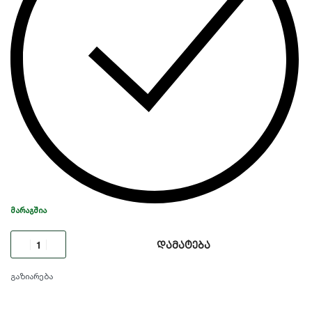
ᲛᲐᲠᲐᲒᲨᲘᲐ
დამატება
გაზიარება