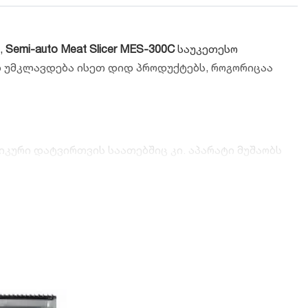
,
Semi-auto Meat Slicer MES-300C
საუკეთესო
დ უმკლავდება ისეთ დიდ პროდუქტებს, როგორიცაა
კური დატვირთვის საათებშიც კი. აპარატი მუშაობს
ისქე მილიმეტრის სიზუსტით. თქვენ შეძლებთ მიიღოთ
ისა თუ სტეიკებისთვის.
ალობით, დანის იდეალურ მდგომარეობაში შენარჩუნება
ა უზრუნველყოფს სუფთა ჭრას ნარჩენების გარეშე.
იც არ შედის რეაქციაში პროდუქტებთან, მდგრადია