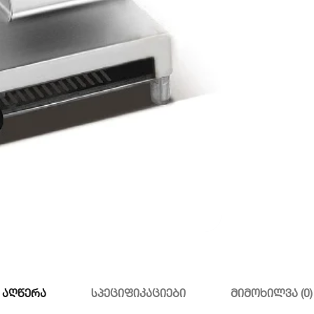
დ
კ
ა
ს
ქ
აღწერა
სპეციფიკაციები
მიმოხილვა (0)