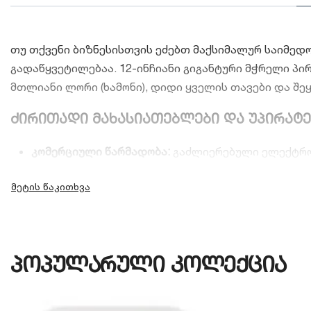
თუ თქვენი ბიზნესისთვის ეძებთ მაქსიმალურ საიმედ
გადაწყვეტილებაა. 12-ინჩიანი გიგანტური მჭრელი პ
მთლიანი ლორი (ხამონი), დიდი ყველის თავები და შეყ
ძირითადი მახასიათებლები და უპირატე
კომერციული წარმადობა:
გაძლიერებული ელექტროძ
ჩუმად და არ ვიბრირებს, რაც ოპერატორის კომფორ
ჭრის სისქის მაღალი სიზუსტე:
სპეციალური რეგული
როგორც უთხელესი, გამჭვირვალე სლაისები დახვეწ
ინტეგრირებული სალესი მოწყობილობა:
აპარატის 
პოპულარული კოლექცია
შესაძლებელია პირდაპირ სამუშაო ადგილზე, მისი 
უმაღლესი უსაფრთხოება და ჰიგიენა:
დამზადებული